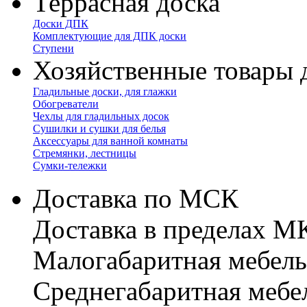
Террасная доска
Доски ДПК
Комплектующие для ДПК доски
Ступени
Хозяйственные товары 
Гладильные доски, для глажки
Обогреватели
Чехлы для гладильных досок
Сушилки и сушки для белья
Аксессуары для ванной комнаты
Стремянки, лестницы
Сумки-тележки
Доставка по МСК
Доставка в пределах 
Малогабаритная мебель
Cреднегабаритная мебе