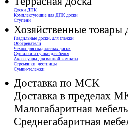
Террасная доска
Доски ДПК
Комплектующие для ДПК доски
Ступени
Хозяйственные товары 
Гладильные доски, для глажки
Обогреватели
Чехлы для гладильных досок
Сушилки и сушки для белья
Аксессуары для ванной комнаты
Стремянки, лестницы
Сумки-тележки
Доставка по МСК
Доставка в пределах 
Малогабаритная мебель
Cреднегабаритная мебе