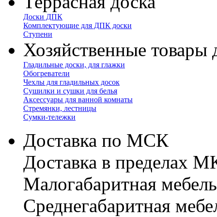
Террасная доска
Доски ДПК
Комплектующие для ДПК доски
Ступени
Хозяйственные товары 
Гладильные доски, для глажки
Обогреватели
Чехлы для гладильных досок
Сушилки и сушки для белья
Аксессуары для ванной комнаты
Стремянки, лестницы
Сумки-тележки
Доставка по МСК
Доставка в пределах 
Малогабаритная мебель
Cреднегабаритная мебе