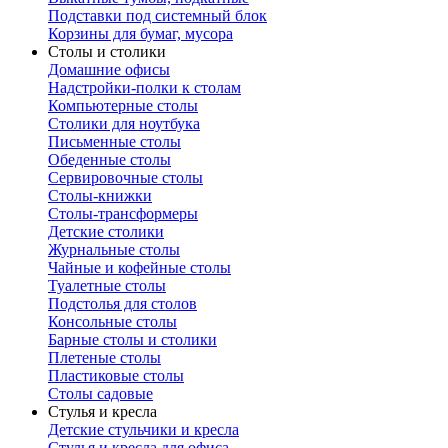
Подставки под системный блок
Корзины для бумаг, мусора
Столы и столики
Домашние офисы
Надстройки-полки к столам
Компьютерные столы
Столики для ноутбука
Письменные столы
Обеденные столы
Сервировочные столы
Столы-книжки
Столы-трансформеры
Детские столики
Журнальные столы
Чайные и кофейные столы
Туалетные столы
Подстолья для столов
Консольные столы
Барные столы и столики
Плетеные столы
Пластиковые столы
Столы садовые
Стулья и кресла
Детские стульчики и кресла
Стулья и кресла для офиса