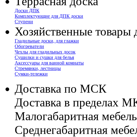
Террасная доска
Доски ДПК
Комплектующие для ДПК доски
Ступени
Хозяйственные товары 
Гладильные доски, для глажки
Обогреватели
Чехлы для гладильных досок
Сушилки и сушки для белья
Аксессуары для ванной комнаты
Стремянки, лестницы
Сумки-тележки
Доставка по МСК
Доставка в пределах 
Малогабаритная мебель
Cреднегабаритная мебе