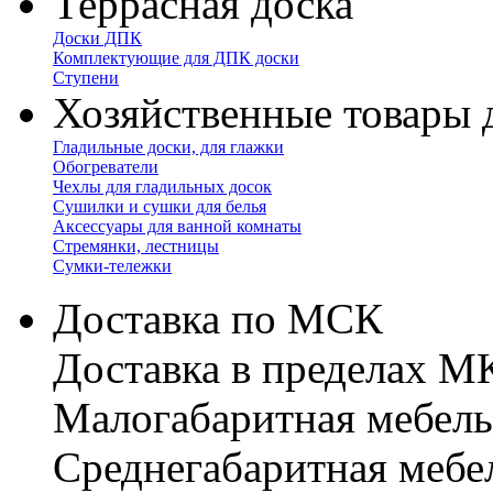
Террасная доска
Доски ДПК
Комплектующие для ДПК доски
Ступени
Хозяйственные товары 
Гладильные доски, для глажки
Обогреватели
Чехлы для гладильных досок
Сушилки и сушки для белья
Аксессуары для ванной комнаты
Стремянки, лестницы
Сумки-тележки
Доставка по МСК
Доставка в пределах 
Малогабаритная мебель
Cреднегабаритная мебе