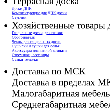
Террасная доска
Доски ДПК
Комплектующие для ДПК доски
Ступени
Хозяйственные товары 
Гладильные доски, для глажки
Обогреватели
Чехлы для гладильных досок
Сушилки и сушки для белья
Аксессуары для ванной комнаты
Стремянки, лестницы
Сумки-тележки
Доставка по МСК
Доставка в пределах 
Малогабаритная мебель
Cреднегабаритная мебе