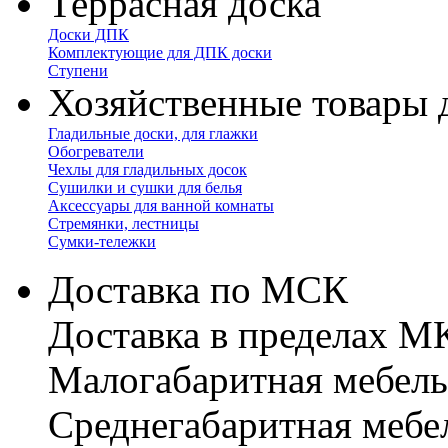
Террасная доска
Доски ДПК
Комплектующие для ДПК доски
Ступени
Хозяйственные товары 
Гладильные доски, для глажки
Обогреватели
Чехлы для гладильных досок
Сушилки и сушки для белья
Аксессуары для ванной комнаты
Стремянки, лестницы
Сумки-тележки
Доставка по МСК
Доставка в пределах 
Малогабаритная мебель
Cреднегабаритная мебе