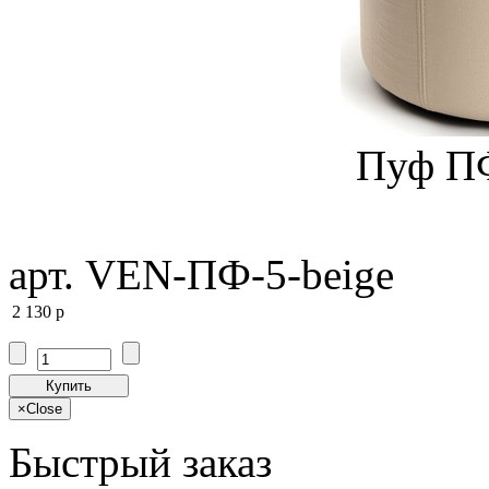
Пуф П
арт. VEN-ПФ-5-beige
2 130
p
Купить
×
Close
Быстрый заказ