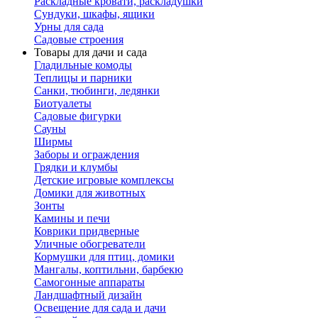
Раскладные кровати, раскладушки
Сундуки, шкафы, ящики
Урны для сада
Садовые строения
Товары для дачи и сада
Гладильные комоды
Теплицы и парники
Санки, тюбинги, ледянки
Биотуалеты
Садовые фигурки
Сауны
Ширмы
Заборы и ограждения
Грядки и клумбы
Детские игровые комплексы
Домики для животных
Зонты
Камины и печи
Коврики придверные
Уличные обогреватели
Кормушки для птиц, домики
Мангалы, коптильни, барбекю
Самогонные аппараты
Ландшафтный дизайн
Освещение для сада и дачи