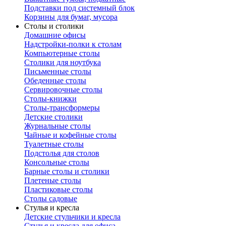
Подставки под системный блок
Корзины для бумаг, мусора
Столы и столики
Домашние офисы
Надстройки-полки к столам
Компьютерные столы
Столики для ноутбука
Письменные столы
Обеденные столы
Сервировочные столы
Столы-книжки
Столы-трансформеры
Детские столики
Журнальные столы
Чайные и кофейные столы
Туалетные столы
Подстолья для столов
Консольные столы
Барные столы и столики
Плетеные столы
Пластиковые столы
Столы садовые
Стулья и кресла
Детские стульчики и кресла
Стулья и кресла для офиса