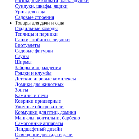
Раскладные кровати, раскладушки
Сундуки, шкафы, ящики
Урны для сада
Садовые строения
Товары для дачи и сада
Гладильные комоды
Теплицы и парники
Санки, тюбинги, ледянки
Биотуалеты
Садовые фигурки
Сауны
Ширмы
Заборы и ограждения
Грядки и клумбы
Детские игровые комплексы
Домики для животных
Зонты
Камины и печи
Коврики придверные
Уличные обогреватели
Кормушки для птиц, домики
Мангалы, коптильни, барбекю
Самогонные аппараты
Ландшафтный дизайн
Освещение для сада и дачи