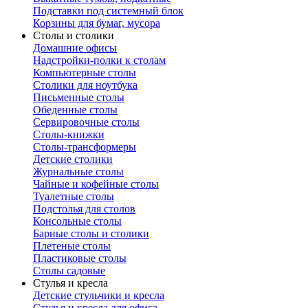
Подставки под системный блок
Корзины для бумаг, мусора
Столы и столики
Домашние офисы
Надстройки-полки к столам
Компьютерные столы
Столики для ноутбука
Письменные столы
Обеденные столы
Сервировочные столы
Столы-книжки
Столы-трансформеры
Детские столики
Журнальные столы
Чайные и кофейные столы
Туалетные столы
Подстолья для столов
Консольные столы
Барные столы и столики
Плетеные столы
Пластиковые столы
Столы садовые
Стулья и кресла
Детские стульчики и кресла
Стулья и кресла для офиса