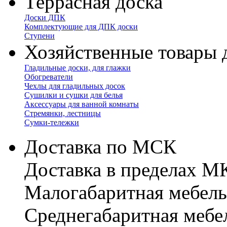
Террасная доска
Доски ДПК
Комплектующие для ДПК доски
Ступени
Хозяйственные товары 
Гладильные доски, для глажки
Обогреватели
Чехлы для гладильных досок
Сушилки и сушки для белья
Аксессуары для ванной комнаты
Стремянки, лестницы
Сумки-тележки
Доставка по МСК
Доставка в пределах 
Малогабаритная мебель
Cреднегабаритная мебе