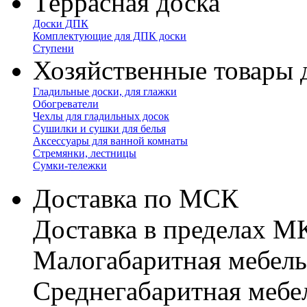
Террасная доска
Доски ДПК
Комплектующие для ДПК доски
Ступени
Хозяйственные товары 
Гладильные доски, для глажки
Обогреватели
Чехлы для гладильных досок
Сушилки и сушки для белья
Аксессуары для ванной комнаты
Стремянки, лестницы
Сумки-тележки
Доставка по МСК
Доставка в пределах 
Малогабаритная мебель
Cреднегабаритная мебе