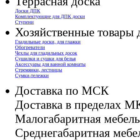
Террасная доска
Доски ДПК
Комплектующие для ДПК доски
Ступени
Хозяйственные товары 
Гладильные доски, для глажки
Обогреватели
Чехлы для гладильных досок
Сушилки и сушки для белья
Аксессуары для ванной комнаты
Стремянки, лестницы
Сумки-тележки
Доставка по МСК
Доставка в пределах 
Малогабаритная мебель
Cреднегабаритная мебе