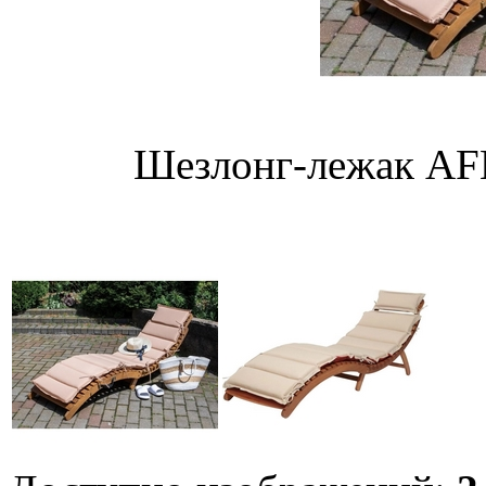
Шезлонг-лежак AF