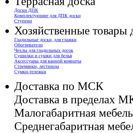
Террасная доска
Доски ДПК
Комплектующие для ДПК доски
Ступени
Хозяйственные товары 
Гладильные доски, для глажки
Обогреватели
Чехлы для гладильных досок
Сушилки и сушки для белья
Аксессуары для ванной комнаты
Стремянки, лестницы
Сумки-тележки
Доставка по МСК
Доставка в пределах 
Малогабаритная мебель
Cреднегабаритная мебе