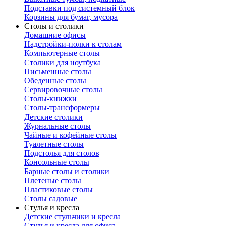
Подставки под системный блок
Корзины для бумаг, мусора
Столы и столики
Домашние офисы
Надстройки-полки к столам
Компьютерные столы
Столики для ноутбука
Письменные столы
Обеденные столы
Сервировочные столы
Столы-книжки
Столы-трансформеры
Детские столики
Журнальные столы
Чайные и кофейные столы
Туалетные столы
Подстолья для столов
Консольные столы
Барные столы и столики
Плетеные столы
Пластиковые столы
Столы садовые
Стулья и кресла
Детские стульчики и кресла
Стулья и кресла для офиса