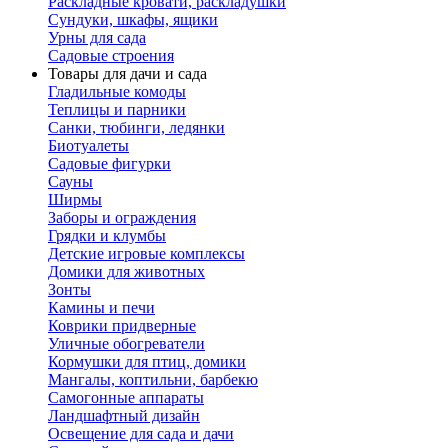
Раскладные кровати, раскладушки
Сундуки, шкафы, ящики
Урны для сада
Садовые строения
Товары для дачи и сада
Гладильные комоды
Теплицы и парники
Санки, тюбинги, ледянки
Биотуалеты
Садовые фигурки
Сауны
Ширмы
Заборы и ограждения
Грядки и клумбы
Детские игровые комплексы
Домики для животных
Зонты
Камины и печи
Коврики придверные
Уличные обогреватели
Кормушки для птиц, домики
Мангалы, коптильни, барбекю
Самогонные аппараты
Ландшафтный дизайн
Освещение для сада и дачи