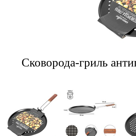
Сковорода-гриль анти