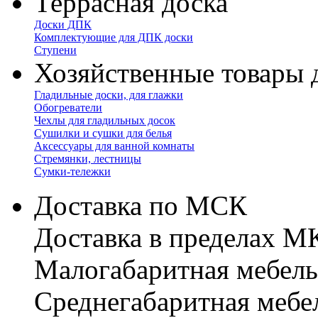
Террасная доска
Доски ДПК
Комплектующие для ДПК доски
Ступени
Хозяйственные товары 
Гладильные доски, для глажки
Обогреватели
Чехлы для гладильных досок
Сушилки и сушки для белья
Аксессуары для ванной комнаты
Стремянки, лестницы
Сумки-тележки
Доставка по МСК
Доставка в пределах 
Малогабаритная мебель
Cреднегабаритная мебе