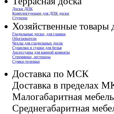
Террасная доска
Доски ДПК
Комплектующие для ДПК доски
Ступени
Хозяйственные товары 
Гладильные доски, для глажки
Обогреватели
Чехлы для гладильных досок
Сушилки и сушки для белья
Аксессуары для ванной комнаты
Стремянки, лестницы
Сумки-тележки
Доставка по МСК
Доставка в пределах 
Малогабаритная мебель
Cреднегабаритная мебе