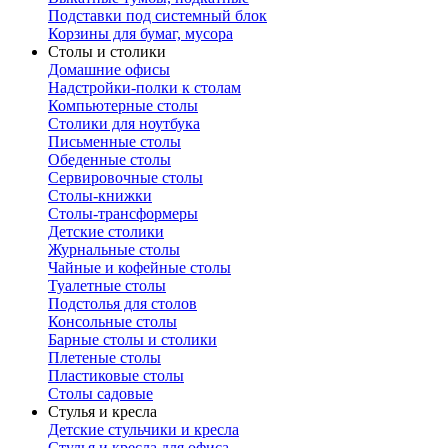
Подставки под системный блок
Корзины для бумаг, мусора
Столы и столики
Домашние офисы
Надстройки-полки к столам
Компьютерные столы
Столики для ноутбука
Письменные столы
Обеденные столы
Сервировочные столы
Столы-книжки
Столы-трансформеры
Детские столики
Журнальные столы
Чайные и кофейные столы
Туалетные столы
Подстолья для столов
Консольные столы
Барные столы и столики
Плетеные столы
Пластиковые столы
Столы садовые
Стулья и кресла
Детские стульчики и кресла
Стулья и кресла для офиса