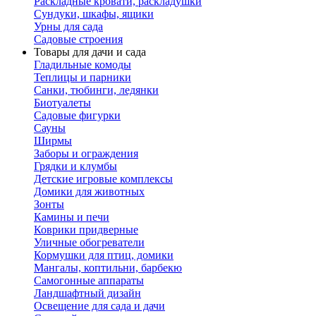
Раскладные кровати, раскладушки
Сундуки, шкафы, ящики
Урны для сада
Садовые строения
Товары для дачи и сада
Гладильные комоды
Теплицы и парники
Санки, тюбинги, ледянки
Биотуалеты
Садовые фигурки
Сауны
Ширмы
Заборы и ограждения
Грядки и клумбы
Детские игровые комплексы
Домики для животных
Зонты
Камины и печи
Коврики придверные
Уличные обогреватели
Кормушки для птиц, домики
Мангалы, коптильни, барбекю
Самогонные аппараты
Ландшафтный дизайн
Освещение для сада и дачи