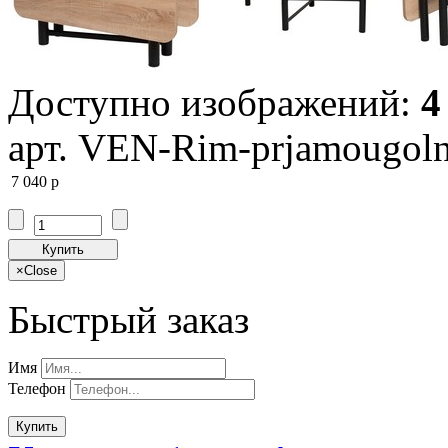
Доступно изображений:
4
арт. VEN-Rim-prjamougoln
7 040
p
Купить
×
Close
Быстрый заказ
Имя
Телефон
Купить