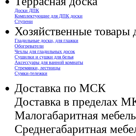
Террасная доска
Доски ДПК
Комплектующие для ДПК доски
Ступени
Хозяйственные товары 
Гладильные доски, для глажки
Обогреватели
Чехлы для гладильных досок
Сушилки и сушки для белья
Аксессуары для ванной комнаты
Стремянки, лестницы
Сумки-тележки
Доставка по МСК
Доставка в пределах 
Малогабаритная мебель
Cреднегабаритная мебе