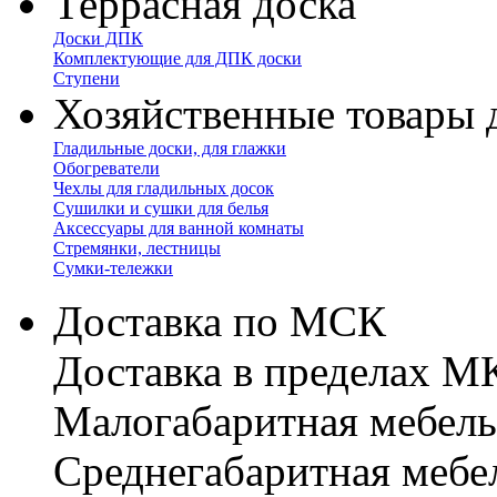
Террасная доска
Доски ДПК
Комплектующие для ДПК доски
Ступени
Хозяйственные товары 
Гладильные доски, для глажки
Обогреватели
Чехлы для гладильных досок
Сушилки и сушки для белья
Аксессуары для ванной комнаты
Стремянки, лестницы
Сумки-тележки
Доставка по МСК
Доставка в пределах 
Малогабаритная мебель
Cреднегабаритная мебе