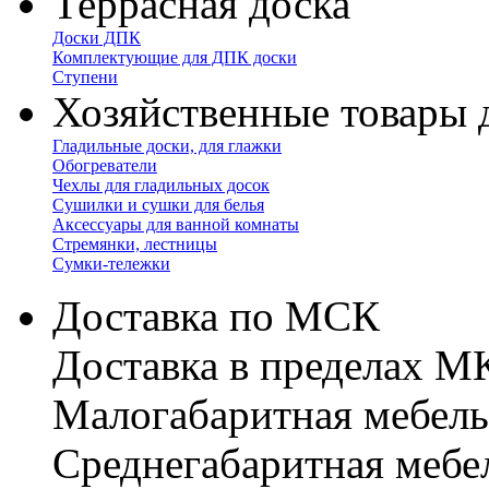
Террасная доска
Доски ДПК
Комплектующие для ДПК доски
Ступени
Хозяйственные товары 
Гладильные доски, для глажки
Обогреватели
Чехлы для гладильных досок
Сушилки и сушки для белья
Аксессуары для ванной комнаты
Стремянки, лестницы
Сумки-тележки
Доставка по МСК
Доставка в пределах 
Малогабаритная мебель
Cреднегабаритная мебе