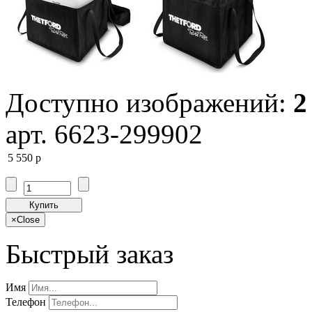
Доступно изображений:
2
арт. 6623-299902
5 550
p
Купить
×
Close
Быстрый заказ
Имя
Телефон