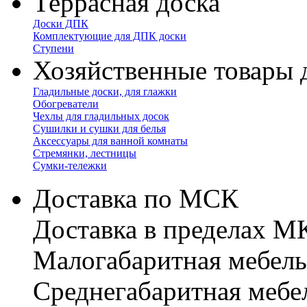
Террасная доска
Доски ДПК
Комплектующие для ДПК доски
Ступени
Хозяйственные товары 
Гладильные доски, для глажки
Обогреватели
Чехлы для гладильных досок
Сушилки и сушки для белья
Аксессуары для ванной комнаты
Стремянки, лестницы
Сумки-тележки
Доставка по МСК
Доставка в пределах 
Малогабаритная мебель
Cреднегабаритная мебе