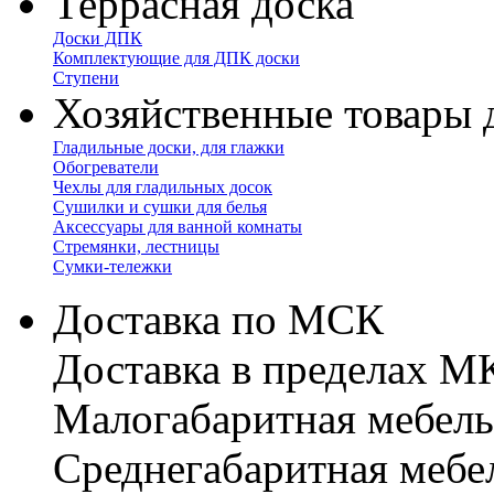
Террасная доска
Доски ДПК
Комплектующие для ДПК доски
Ступени
Хозяйственные товары 
Гладильные доски, для глажки
Обогреватели
Чехлы для гладильных досок
Сушилки и сушки для белья
Аксессуары для ванной комнаты
Стремянки, лестницы
Сумки-тележки
Доставка по МСК
Доставка в пределах 
Малогабаритная мебель
Cреднегабаритная мебе