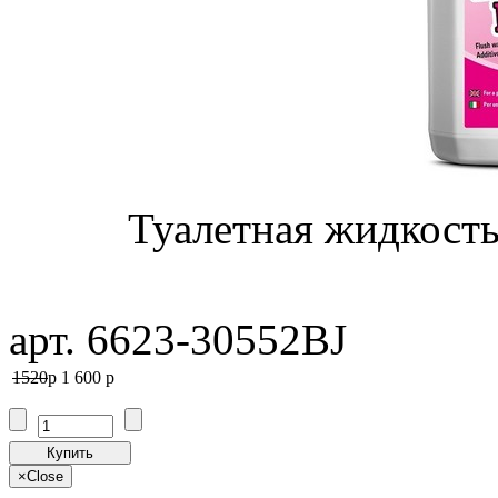
Туалетная жидкость 
арт. 6623-30552BJ
1520
p
1 600
p
Купить
×
Close