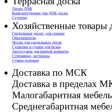
Террасная доска
Доски ДПК
Комплектующие для ДПК доски
Ступени
Хозяйственные товары 
Гладильные доски, для глажки
Обогреватели
Чехлы для гладильных досок
Сушилки и сушки для белья
Аксессуары для ванной комнаты
Стремянки, лестницы
Сумки-тележки
Доставка по МСК
Доставка в пределах 
Малогабаритная мебель
Cреднегабаритная мебе