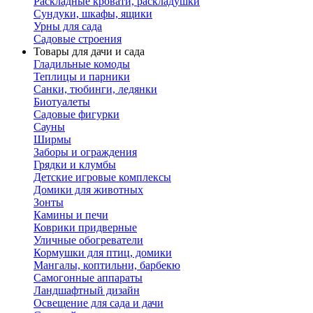
Раскладные кровати, раскладушки
Сундуки, шкафы, ящики
Урны для сада
Садовые строения
Товары для дачи и сада
Гладильные комоды
Теплицы и парники
Санки, тюбинги, ледянки
Биотуалеты
Садовые фигурки
Сауны
Ширмы
Заборы и ограждения
Грядки и клумбы
Детские игровые комплексы
Домики для животных
Зонты
Камины и печи
Коврики придверные
Уличные обогреватели
Кормушки для птиц, домики
Мангалы, коптильни, барбекю
Самогонные аппараты
Ландшафтный дизайн
Освещение для сада и дачи