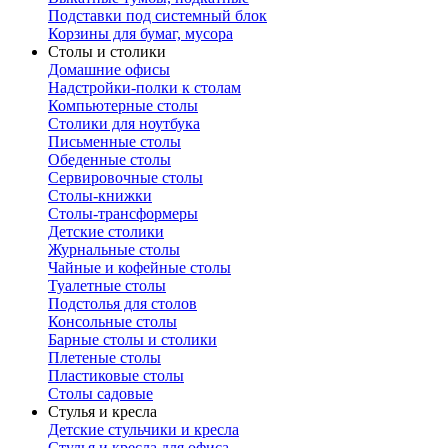
Подставки под системный блок
Корзины для бумаг, мусора
Столы и столики
Домашние офисы
Надстройки-полки к столам
Компьютерные столы
Столики для ноутбука
Письменные столы
Обеденные столы
Сервировочные столы
Столы-книжки
Столы-трансформеры
Детские столики
Журнальные столы
Чайные и кофейные столы
Туалетные столы
Подстолья для столов
Консольные столы
Барные столы и столики
Плетеные столы
Пластиковые столы
Столы садовые
Стулья и кресла
Детские стульчики и кресла
Стулья и кресла для офиса