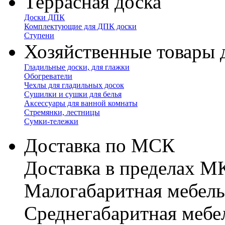
Террасная доска
Доски ДПК
Комплектующие для ДПК доски
Ступени
Хозяйственные товары 
Гладильные доски, для глажки
Обогреватели
Чехлы для гладильных досок
Сушилки и сушки для белья
Аксессуары для ванной комнаты
Стремянки, лестницы
Сумки-тележки
Доставка по МСК
Доставка в пределах 
Малогабаритная мебель
Cреднегабаритная мебе