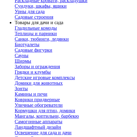
Раскладные кровати, раскладушки
Сундуки, шкафы, ящики
Урны для сада
Садовые строения
Товары для дачи и сада
Гладильные комоды
Теплицы и парники
Санки, тюбинги, ледянки
Биотуалеты
Садовые фигурки
Сауны
Ширмы
Заборы и ограждения
Грядки и клумбы
Детские игровые комплексы
Домики для животных
Зонты
Камины и печи
Коврики придверные
Уличные обогреватели
Кормушки для птиц, домики
Мангалы, коптильни, барбекю
Самогонные аппараты
Ландшафтный дизайн
Освещение для сада и дачи