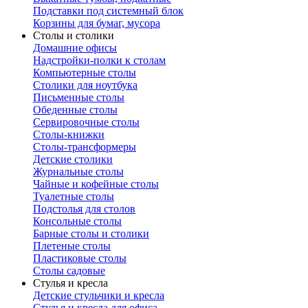
Подставки под системный блок
Корзины для бумаг, мусора
Столы и столики
Домашние офисы
Надстройки-полки к столам
Компьютерные столы
Столики для ноутбука
Письменные столы
Обеденные столы
Сервировочные столы
Столы-книжки
Столы-трансформеры
Детские столики
Журнальные столы
Чайные и кофейные столы
Туалетные столы
Подстолья для столов
Консольные столы
Барные столы и столики
Плетеные столы
Пластиковые столы
Столы садовые
Стулья и кресла
Детские стульчики и кресла
Стулья и кресла для офиса