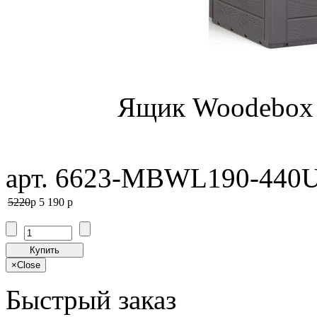
Ящик Woodebox (
арт. 6623-MBWL190-440
5220
p
5 190
p
Купить
×
Close
Быстрый заказ