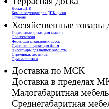
Террасная доска
Доски ДПК
Комплектующие для ДПК доски
Ступени
Хозяйственные товары 
Гладильные доски, для глажки
Обогреватели
Чехлы для гладильных досок
Сушилки и сушки для белья
Аксессуары для ванной комнаты
Стремянки, лестницы
Сумки-тележки
Доставка по МСК
Доставка в пределах 
Малогабаритная мебель
Cреднегабаритная мебе