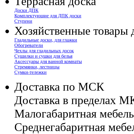
Террасная доска
Доски ДПК
Комплектующие для ДПК доски
Ступени
Хозяйственные товары 
Гладильные доски, для глажки
Обогреватели
Чехлы для гладильных досок
Сушилки и сушки для белья
Аксессуары для ванной комнаты
Стремянки, лестницы
Сумки-тележки
Доставка по МСК
Доставка в пределах 
Малогабаритная мебель
Cреднегабаритная мебе