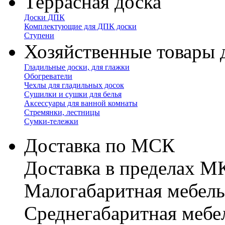
Террасная доска
Доски ДПК
Комплектующие для ДПК доски
Ступени
Хозяйственные товары 
Гладильные доски, для глажки
Обогреватели
Чехлы для гладильных досок
Сушилки и сушки для белья
Аксессуары для ванной комнаты
Стремянки, лестницы
Сумки-тележки
Доставка по МСК
Доставка в пределах 
Малогабаритная мебель
Cреднегабаритная мебе