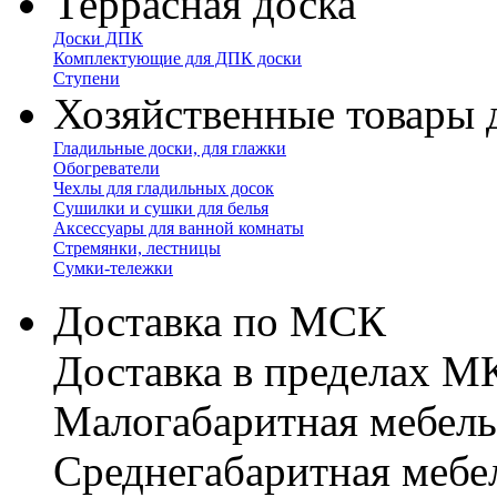
Террасная доска
Доски ДПК
Комплектующие для ДПК доски
Ступени
Хозяйственные товары 
Гладильные доски, для глажки
Обогреватели
Чехлы для гладильных досок
Сушилки и сушки для белья
Аксессуары для ванной комнаты
Стремянки, лестницы
Сумки-тележки
Доставка по МСК
Доставка в пределах 
Малогабаритная мебель
Cреднегабаритная мебе