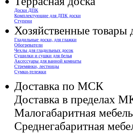
Террасная доска
Доски ДПК
Комплектующие для ДПК доски
Ступени
Хозяйственные товары 
Гладильные доски, для глажки
Обогреватели
Чехлы для гладильных досок
Сушилки и сушки для белья
Аксессуары для ванной комнаты
Стремянки, лестницы
Сумки-тележки
Доставка по МСК
Доставка в пределах 
Малогабаритная мебель
Cреднегабаритная мебе