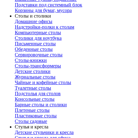
Подставки под системный блок
Корзины для бумаг, мусора
Столы и столики
Домашние офисы
Надстройки-полки к столам
Компьютерные столы
Столики для ноутбука
Письменные столы
Обеденные столы
Сервировочные столы
Столы-книжки
Столы-трансформеры
Детские столики
Журнальные столы
Чайные и кофейные столы
Туалетные столы
Подстолья для столов
Консольные столы
Барные столы и столики
Плетеные столы
Пластиковые столы
Столы садовые
Стулья и кресла
Детские стульчики и кресла
Стулья и кресла для офиса