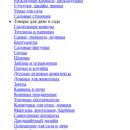
Раскладные кровати, раскладушки
Сундуки, шкафы, ящики
Урны для сада
Садовые строения
Товары для дачи и сада
Гладильные комоды
Теплицы и парники
Санки, тюбинги, ледянки
Биотуалеты
Садовые фигурки
Сауны
Ширмы
Заборы и ограждения
Грядки и клумбы
Детские игровые комплексы
Домики для животных
Зонты
Камины и печи
Коврики придверные
Уличные обогреватели
Кормушки для птиц, домики
Мангалы, коптильни, барбекю
Самогонные аппараты
Ландшафтный дизайн
Освещение для сада и дачи