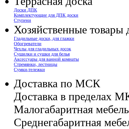
Террасная доска
Доски ДПК
Комплектующие для ДПК доски
Ступени
Хозяйственные товары 
Гладильные доски, для глажки
Обогреватели
Чехлы для гладильных досок
Сушилки и сушки для белья
Аксессуары для ванной комнаты
Стремянки, лестницы
Сумки-тележки
Доставка по МСК
Доставка в пределах 
Малогабаритная мебель
Cреднегабаритная мебе