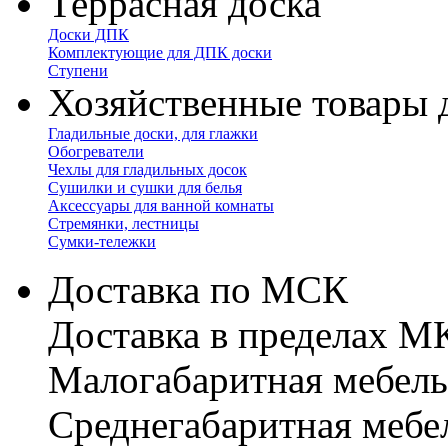
Террасная доска
Доски ДПК
Комплектующие для ДПК доски
Ступени
Хозяйственные товары 
Гладильные доски, для глажки
Обогреватели
Чехлы для гладильных досок
Сушилки и сушки для белья
Аксессуары для ванной комнаты
Стремянки, лестницы
Сумки-тележки
Доставка по МСК
Доставка в пределах 
Малогабаритная мебель
Cреднегабаритная мебе