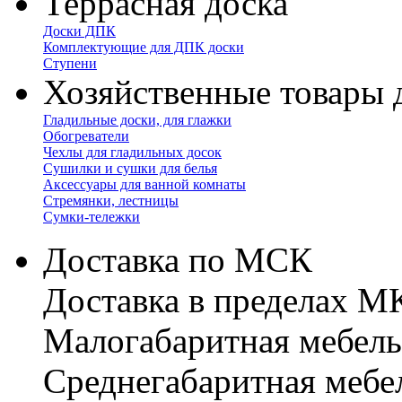
Террасная доска
Доски ДПК
Комплектующие для ДПК доски
Ступени
Хозяйственные товары 
Гладильные доски, для глажки
Обогреватели
Чехлы для гладильных досок
Сушилки и сушки для белья
Аксессуары для ванной комнаты
Стремянки, лестницы
Сумки-тележки
Доставка по МСК
Доставка в пределах 
Малогабаритная мебель
Cреднегабаритная мебе