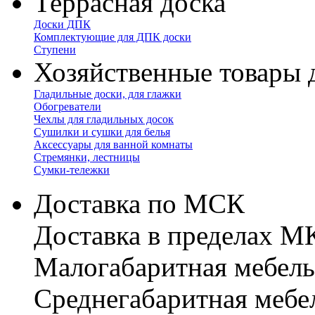
Террасная доска
Доски ДПК
Комплектующие для ДПК доски
Ступени
Хозяйственные товары 
Гладильные доски, для глажки
Обогреватели
Чехлы для гладильных досок
Сушилки и сушки для белья
Аксессуары для ванной комнаты
Стремянки, лестницы
Сумки-тележки
Доставка по МСК
Доставка в пределах 
Малогабаритная мебель
Cреднегабаритная мебе