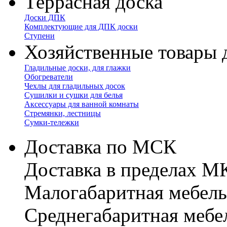
Террасная доска
Доски ДПК
Комплектующие для ДПК доски
Ступени
Хозяйственные товары 
Гладильные доски, для глажки
Обогреватели
Чехлы для гладильных досок
Сушилки и сушки для белья
Аксессуары для ванной комнаты
Стремянки, лестницы
Сумки-тележки
Доставка по МСК
Доставка в пределах 
Малогабаритная мебель
Cреднегабаритная мебе