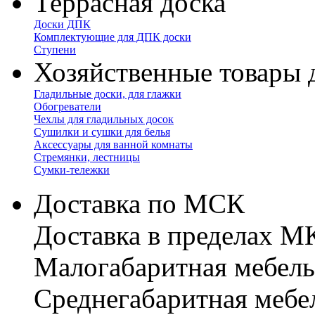
Террасная доска
Доски ДПК
Комплектующие для ДПК доски
Ступени
Хозяйственные товары 
Гладильные доски, для глажки
Обогреватели
Чехлы для гладильных досок
Сушилки и сушки для белья
Аксессуары для ванной комнаты
Стремянки, лестницы
Сумки-тележки
Доставка по МСК
Доставка в пределах 
Малогабаритная мебель
Cреднегабаритная мебе