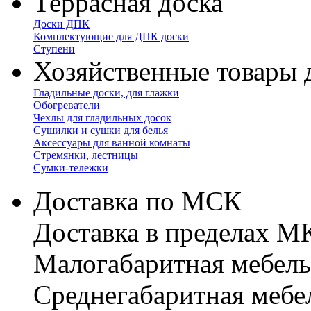
Террасная доска
Доски ДПК
Комплектующие для ДПК доски
Ступени
Хозяйственные товары 
Гладильные доски, для глажки
Обогреватели
Чехлы для гладильных досок
Сушилки и сушки для белья
Аксессуары для ванной комнаты
Стремянки, лестницы
Сумки-тележки
Доставка по МСК
Доставка в пределах 
Малогабаритная мебель
Cреднегабаритная мебе