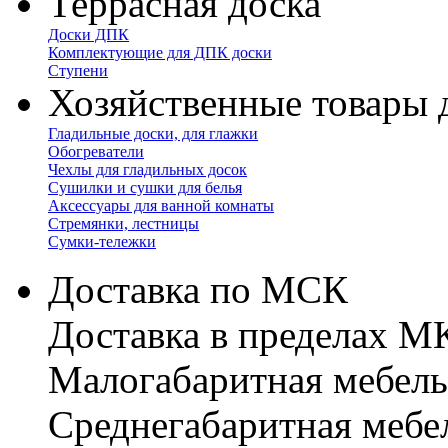
Террасная доска
Доски ДПК
Комплектующие для ДПК доски
Ступени
Хозяйственные товары 
Гладильные доски, для глажки
Обогреватели
Чехлы для гладильных досок
Сушилки и сушки для белья
Аксессуары для ванной комнаты
Стремянки, лестницы
Сумки-тележки
Доставка по МСК
Доставка в пределах 
Малогабаритная мебель
Cреднегабаритная мебе