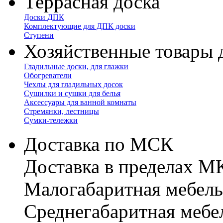
Террасная доска
Доски ДПК
Комплектующие для ДПК доски
Ступени
Хозяйственные товары 
Гладильные доски, для глажки
Обогреватели
Чехлы для гладильных досок
Сушилки и сушки для белья
Аксессуары для ванной комнаты
Стремянки, лестницы
Сумки-тележки
Доставка по МСК
Доставка в пределах 
Малогабаритная мебель
Cреднегабаритная мебе