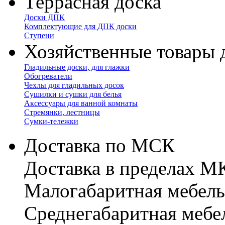
Террасная доска
Доски ДПК
Комплектующие для ДПК доски
Ступени
Хозяйственные товары 
Гладильные доски, для глажки
Обогреватели
Чехлы для гладильных досок
Сушилки и сушки для белья
Аксессуары для ванной комнаты
Стремянки, лестницы
Сумки-тележки
Доставка по МСК
Доставка в пределах 
Малогабаритная мебель
Cреднегабаритная мебе