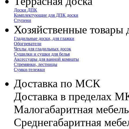
Террасная доска
Доски ДПК
Комплектующие для ДПК доски
Ступени
Хозяйственные товары 
Гладильные доски, для глажки
Обогреватели
Чехлы для гладильных досок
Сушилки и сушки для белья
Аксессуары для ванной комнаты
Стремянки, лестницы
Сумки-тележки
Доставка по МСК
Доставка в пределах 
Малогабаритная мебель
Cреднегабаритная мебе