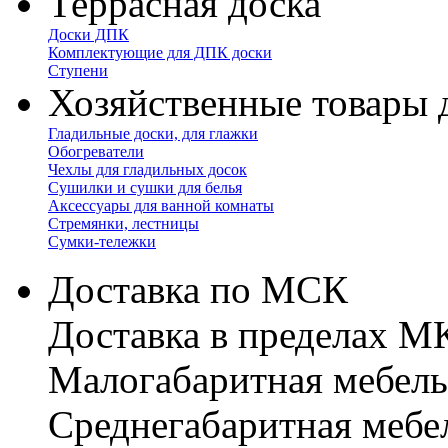
Террасная доска
Доски ДПК
Комплектующие для ДПК доски
Ступени
Хозяйственные товары 
Гладильные доски, для глажки
Обогреватели
Чехлы для гладильных досок
Сушилки и сушки для белья
Аксессуары для ванной комнаты
Стремянки, лестницы
Сумки-тележки
Доставка по МСК
Доставка в пределах 
Малогабаритная мебель
Cреднегабаритная мебе