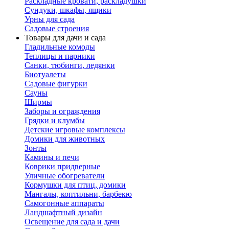
Раскладные кровати, раскладушки
Сундуки, шкафы, ящики
Урны для сада
Садовые строения
Товары для дачи и сада
Гладильные комоды
Теплицы и парники
Санки, тюбинги, ледянки
Биотуалеты
Садовые фигурки
Сауны
Ширмы
Заборы и ограждения
Грядки и клумбы
Детские игровые комплексы
Домики для животных
Зонты
Камины и печи
Коврики придверные
Уличные обогреватели
Кормушки для птиц, домики
Мангалы, коптильни, барбекю
Самогонные аппараты
Ландшафтный дизайн
Освещение для сада и дачи