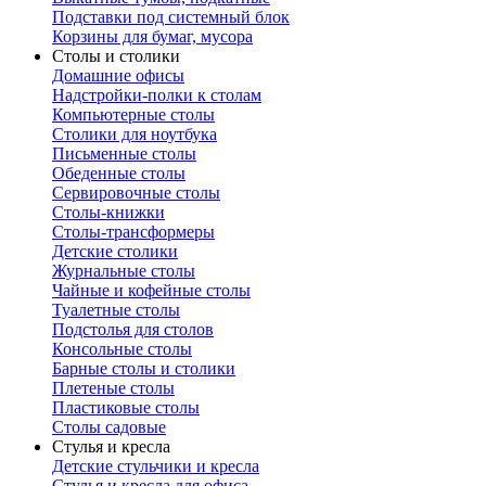
Подставки под системный блок
Корзины для бумаг, мусора
Столы и столики
Домашние офисы
Надстройки-полки к столам
Компьютерные столы
Столики для ноутбука
Письменные столы
Обеденные столы
Сервировочные столы
Столы-книжки
Столы-трансформеры
Детские столики
Журнальные столы
Чайные и кофейные столы
Туалетные столы
Подстолья для столов
Консольные столы
Барные столы и столики
Плетеные столы
Пластиковые столы
Столы садовые
Стулья и кресла
Детские стульчики и кресла
Стулья и кресла для офиса