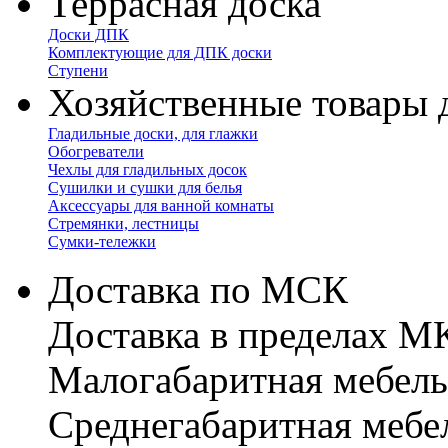
Террасная доска
Доски ДПК
Комплектующие для ДПК доски
Ступени
Хозяйственные товары 
Гладильные доски, для глажки
Обогреватели
Чехлы для гладильных досок
Сушилки и сушки для белья
Аксессуары для ванной комнаты
Стремянки, лестницы
Сумки-тележки
Доставка по МСК
Доставка в пределах 
Малогабаритная мебель
Cреднегабаритная мебе