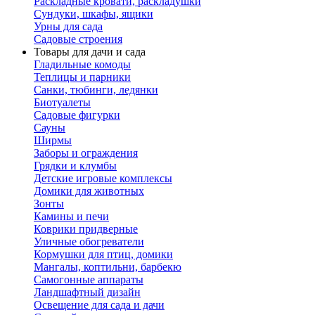
Раскладные кровати, раскладушки
Сундуки, шкафы, ящики
Урны для сада
Садовые строения
Товары для дачи и сада
Гладильные комоды
Теплицы и парники
Санки, тюбинги, ледянки
Биотуалеты
Садовые фигурки
Сауны
Ширмы
Заборы и ограждения
Грядки и клумбы
Детские игровые комплексы
Домики для животных
Зонты
Камины и печи
Коврики придверные
Уличные обогреватели
Кормушки для птиц, домики
Мангалы, коптильни, барбекю
Самогонные аппараты
Ландшафтный дизайн
Освещение для сада и дачи