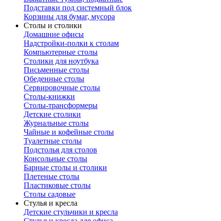
Подставки под системный блок
Корзины для бумаг, мусора
Столы и столики
Домашние офисы
Надстройки-полки к столам
Компьютерные столы
Столики для ноутбука
Письменные столы
Обеденные столы
Сервировочные столы
Столы-книжки
Столы-трансформеры
Детские столики
Журнальные столы
Чайные и кофейные столы
Туалетные столы
Подстолья для столов
Консольные столы
Барные столы и столики
Плетеные столы
Пластиковые столы
Столы садовые
Стулья и кресла
Детские стульчики и кресла
Стулья и кресла для офиса