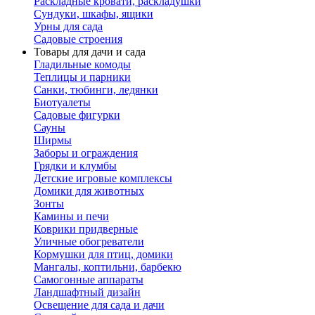
Раскладные кровати, раскладушки
Сундуки, шкафы, ящики
Урны для сада
Садовые строения
Товары для дачи и сада
Гладильные комоды
Теплицы и парники
Санки, тюбинги, ледянки
Биотуалеты
Садовые фигурки
Сауны
Ширмы
Заборы и ограждения
Грядки и клумбы
Детские игровые комплексы
Домики для животных
Зонты
Камины и печи
Коврики придверные
Уличные обогреватели
Кормушки для птиц, домики
Мангалы, коптильни, барбекю
Самогонные аппараты
Ландшафтный дизайн
Освещение для сада и дачи