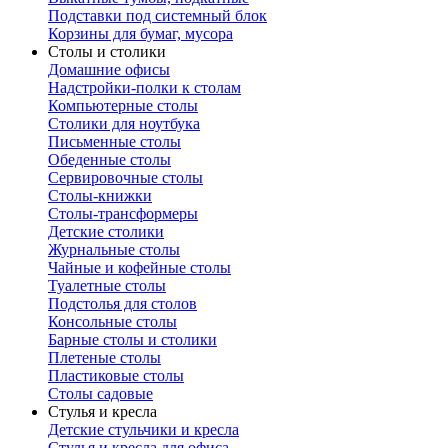
Подставки под системный блок
Корзины для бумаг, мусора
Столы и столики
Домашние офисы
Надстройки-полки к столам
Компьютерные столы
Столики для ноутбука
Письменные столы
Обеденные столы
Сервировочные столы
Столы-книжки
Столы-трансформеры
Детские столики
Журнальные столы
Чайные и кофейные столы
Туалетные столы
Подстолья для столов
Консольные столы
Барные столы и столики
Плетеные столы
Пластиковые столы
Столы садовые
Стулья и кресла
Детские стульчики и кресла
Стулья и кресла для офиса