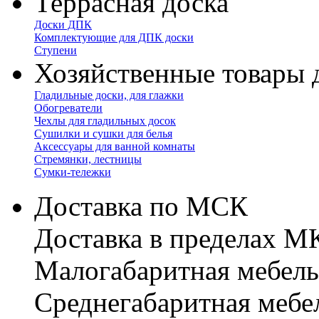
Террасная доска
Доски ДПК
Комплектующие для ДПК доски
Ступени
Хозяйственные товары 
Гладильные доски, для глажки
Обогреватели
Чехлы для гладильных досок
Сушилки и сушки для белья
Аксессуары для ванной комнаты
Стремянки, лестницы
Сумки-тележки
Доставка по МСК
Доставка в пределах 
Малогабаритная мебель
Cреднегабаритная мебе